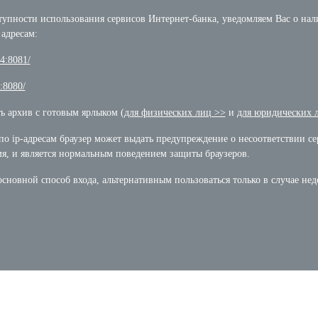
упности использования сервисов Интернет-банка, уведомляем Вас о нали
адресам:
.4:8081/
4:8080/
ь архив с готовым ярлыком (
для
физических лиц >>
и
для
юридических 
 ip-адресам браузер может выдать предупреждение о несоответствии сер
мя, и является нормальным поведением защиты браузеров.
сновной способ входа, альтернативным пользоваться только в случае нед