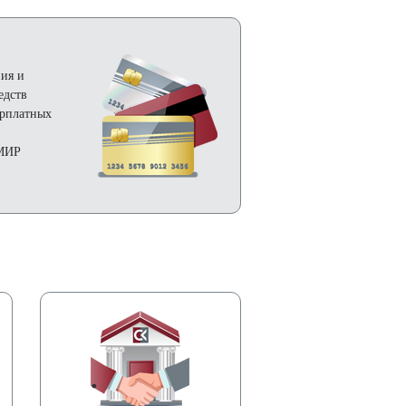
ия и
едств
арплатных
 МИР