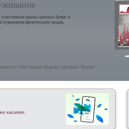
уживание
 участником рынка ценных бумаг и
обслуживания физическим лицам,
ьного участника рынка ценных бумаг
но касание.