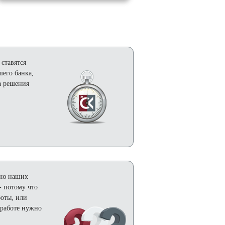
 ставятся
его банка,
а решения
нию наших
- потому что
боты, или
 работе нужно