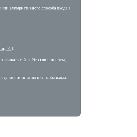
чии альтернативного способа входа в
лиц >
>
).
тификата сайта. Это связано с тем,
оступности штатного способа входа.