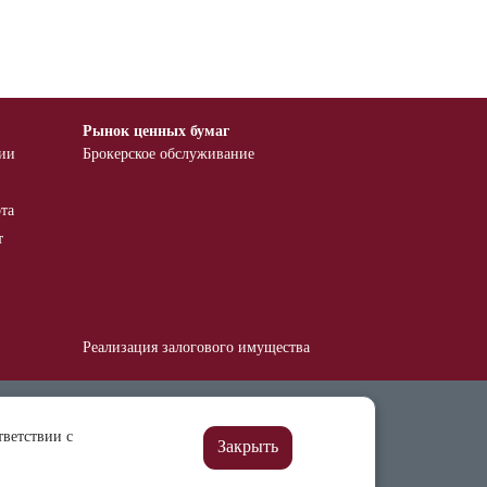
Рынок ценных бумаг
тии
Брокерское обслуживание
та
т
Реализация залогового имущества
Финансовым институтам
тветствии с
ия
Нотариусам
Закрыть
Бухгалтерская и