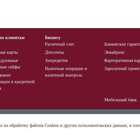
ым клиентам
Бизнесу
Расчетный счет
Банковские гаран
вые карты
Депозиты
Эквайринг
дуальные
Аккредитив
Корпоративная кар
ские сейфы
Валютные операции и
Зарплатный проек
вание
валютный контроль
ации в кредитной
и
Мобильный банк
ния и банкоматы
О банке
Новости
ие на обработку файлов Cookies и других пользовательских данных, в соо
нты и тарифы
Раскрытие информации
Система страхован
вкладов
иты
Безопасность