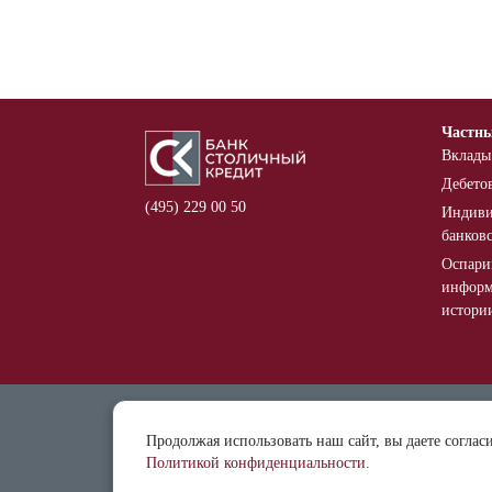
Частн
Вклады
Дебето
(495) 229 00 50
Индиви
банков
Оспари
информ
истори
Отделе
Продолжая использовать наш сайт, вы даете соглас
Докуме
Политикой конфиденциальности.
Реквиз