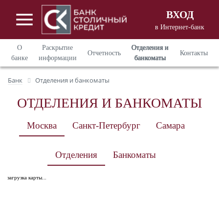
ВХОД
в Интернет-банк
Вход в Интернет - банкинг
для
О
Раскрытие
Отделения и
Отчетность
Контакты
корпоративных клиентов
банке
информации
банкоматы
Вход в Интернет - банкинг
для
Банк
Отделения и банкоматы
частных клиентов
ОТДЕЛЕНИЯ И БАНКОМАТЫ
Москва
Санкт-Петербург
Самара
Отделения
Банкоматы
загрузка карты...