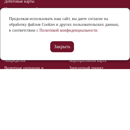
Дебетовые карты
Индивидуальные банковские
сейфы
Продолжая использовать наш сайт, вы даете согласие на
Оспаривание информации в
обработку файлов Cookies и других пользовательских данных,
кредитной истории
в соответствии с
Политикой конфиденциальности.
Бизнесу
Расчетный счет
Банковские гарантии
Закрыть
Депозиты
Эквайринг
Аккредитив
Корпоративная карта
Валютные операции и
Зарплатный проект
валютный контроль
Рынок ценных бумаг
Брокерское обслуживание
Мобильный банк
Реализация залогового
имущества
Отделения и банкоматы
О банке