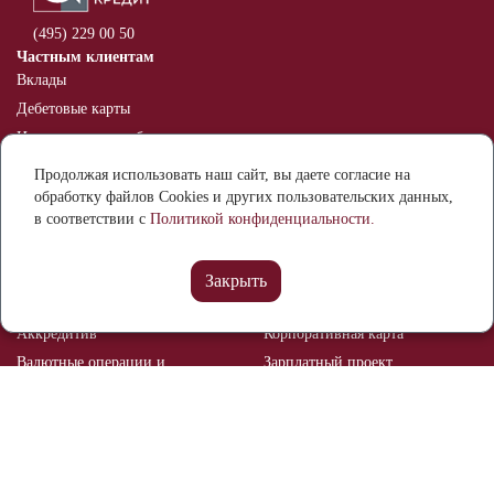
(495) 229 00 50
Частным клиентам
Вклады
Дебетовые карты
Индивидуальные банковские
сейфы
Продолжая использовать наш сайт, вы даете согласие на
Оспаривание информации в
обработку файлов Cookies и других пользовательских данных,
кредитной истории
в соответствии с
Политикой конфиденциальности.
Бизнесу
Расчетный счет
Банковские гарантии
Закрыть
Депозиты
Эквайринг
Аккредитив
Корпоративная карта
Валютные операции и
Зарплатный проект
валютный контроль
Рынок ценных бумаг
Брокерское обслуживание
Мобильный банк
Реализация залогового