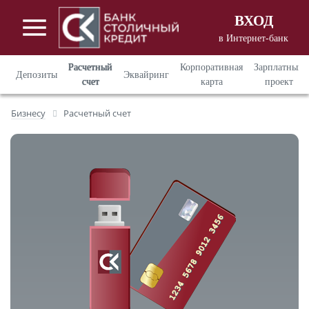
ВХОД
в Интернет-банк
Вход в Интернет - банкинг
для
Расчетный
Корпоративная
Зарплатный
Депозиты
Эквайринг
корпоративных клиентов
счет
карта
проект
Вход в Интернет - банкинг
для
Бизнесу
Расчетный счет
частных клиентов