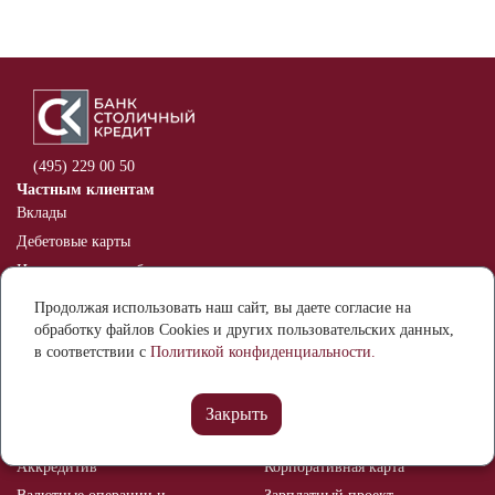
(495) 229 00 50
Частным клиентам
Вклады
Дебетовые карты
Индивидуальные банковские
сейфы
Продолжая использовать наш сайт, вы даете согласие на
Оспаривание информации в
обработку файлов Cookies и других пользовательских данных,
кредитной истории
в соответствии с
Политикой конфиденциальности.
Бизнесу
Расчетный счет
Банковские гарантии
Закрыть
Депозиты
Эквайринг
Аккредитив
Корпоративная карта