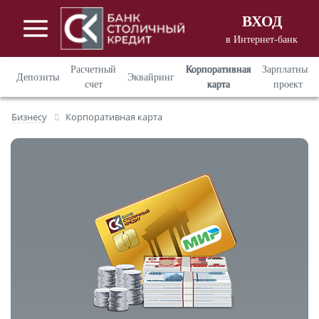
ВХОД
в Интернет-банк
Вход в Интернет - банкинг
для
Расчетный
Корпоративная
Зарплатный
Депозиты
Эквайринг
корпоративных клиентов
счет
карта
проект
Вход в Интернет - банкинг
для
Бизнесу
Корпоративная карта
частных клиентов