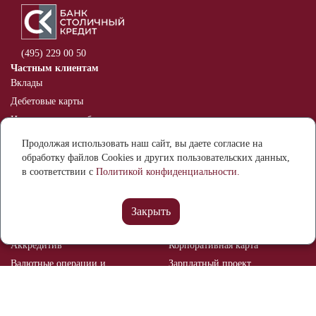
(495) 229 00 50
Частным клиентам
Вклады
Дебетовые карты
Индивидуальные банковские
сейфы
Продолжая использовать наш сайт, вы даете согласие на
Оспаривание информации в
обработку файлов Cookies и других пользовательских данных,
кредитной истории
в соответствии с
Политикой конфиденциальности.
Бизнесу
Расчетный счет
Банковские гарантии
Закрыть
Депозиты
Эквайринг
Аккредитив
Корпоративная карта
Валютные операции и
Зарплатный проект
валютный контроль
Рынок ценных бумаг